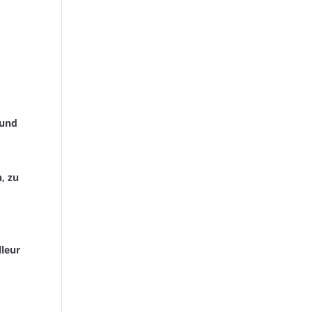
 und
, zu
lleur
i