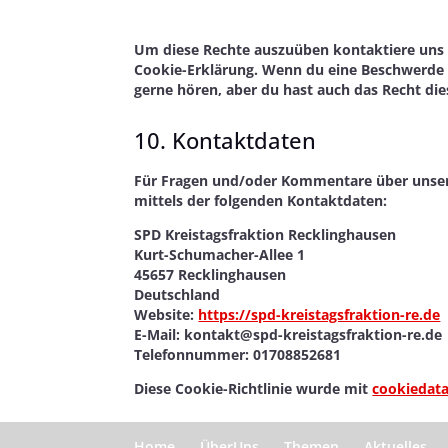
Um diese Rechte auszuüben kontaktiere uns b
Cookie-Erklärung. Wenn du eine Beschwerde 
gerne hören, aber du hast auch das Recht die
10. Kontaktdaten
Für Fragen und/oder Kommentare über unsere
mittels der folgenden Kontaktdaten:
SPD Kreistagsfraktion Recklinghausen
Kurt-Schumacher-Allee 1
45657 Recklinghausen
Deutschland
Website:
https://spd-kreistagsfraktion-re.de
E-Mail:
kontakt@
spd-kreistagsfraktion-re.de
Telefonnummer: 01708852681
Diese Cookie-Richtlinie wurde mit
cookiedata
Home
ÜberUns
Themen
Aktuelles