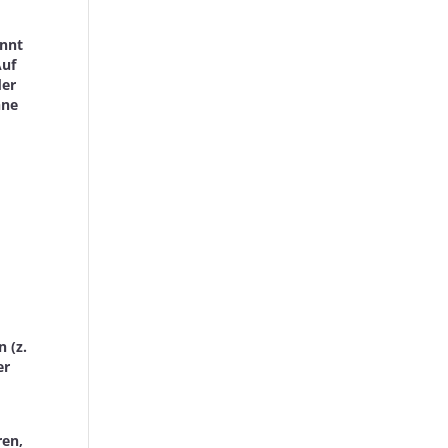
annt
Auf
der
hne
g
 (z.
er
ren,