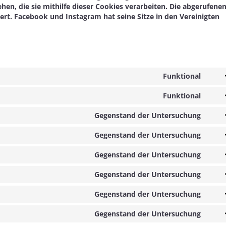
hen, die sie mithilfe dieser Cookies verarbeiten. Die abgerufene
rt. Facebook und Instagram hat seine Sitze in den Vereinigten
Funktional
Cons
to
Funktional
Cons
servi
to
word
Gegenstand der Untersuchung
Cons
servi
to
comp
Gegenstand der Untersuchung
Cons
servi
to
goog
Gegenstand der Untersuchung
Cons
servi
font
to
face
Gegenstand der Untersuchung
Cons
servi
to
adob
Gegenstand der Untersuchung
Cons
servi
font
to
goog
Gegenstand der Untersuchung
Cons
servi
map